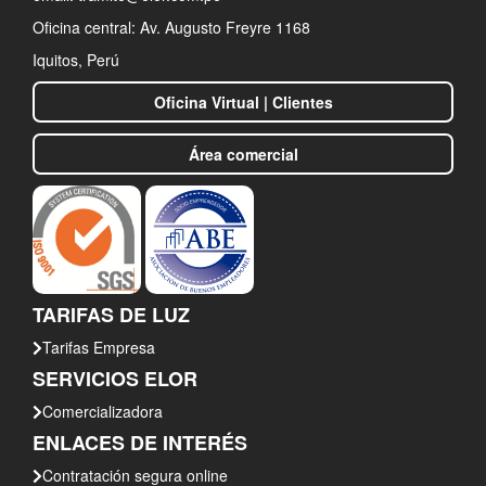
Oficina central: Av. Augusto Freyre 1168
Iquitos, Perú
INTERRUPCIÓN PROGRAMADA DEL SERVICIO ELÉCTRICO YURIMAGUAS
Oficina Virtual | Clientes
2022-11-08
Área comercial
ELECTRO ORIENTE DESPLAZA PERSONAL ESPECIALIZADO PARA
MANTENIMIENTO DE GRUPOS ELECTRÓGENOS DE ISLANDIA – YAVARÍ -
LORETO
TARIFAS DE LUZ
2022-11-04
Tarifas Empresa
SERVICIOS ELOR
Comercializadora
ENLACES DE INTERÉS
INTERRUPCIÓN DEL SERVICIO ELÉCTRICO POR FUERZA MAYOR –
Contratación segura online