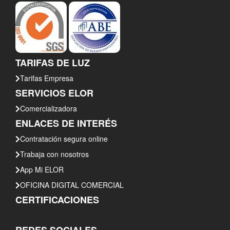
ELECTRO ORIENTE DESPLAZA PERSONAL ESPECIALIZADO PARA
MANTENIMIENTO DE GRUPOS ELECTRÓGENOS DE ISLANDIA – YAVARÍ -
LORETO
TARIFAS DE LUZ
2022-11-04
Tarifas Empresa
SERVICIOS ELOR
Comercializadora
ENLACES DE INTERÉS
INTERRUPCIÓN DEL SERVICIO ELÉCTRICO POR FUERZA MAYOR –
Contratación segura online
JEBEROS - YURIMAGUAS
Trabaja con nosotros
2022-11-02
App Mi ELOR
OFICINA DIGITAL COMERCIAL
CERTIFICACIONES
TRABAJOS DE MANTENIMIENTO CON INTERRUPCIÓN PROGRAMADA DEL