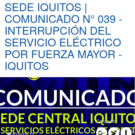
SEDE IQUITOS |
COMUNICADO N° 039 -
INTERRUPCIÓN DEL
SERVICIO ELÉCTRICO
POR FUERZA MAYOR -
IQUITOS
Compartir:
2019-05-15