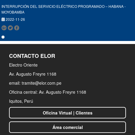
INTERRUPCIÓN DEL SERVICIO ELÉCTRICO PROGRAMADO – HABANA -
MOYOBAMBA
2022-11-26
CONTACTO ELOR
TRABAJOS DE MANTENIMIENTO EN EQUIPOS DE BAHÍA DE 60 KV DE LA
SUBESTACIÓN SANTA ROSA - IQUITOS
Electro Oriente
2022-11-25
Av. Augusto Freyre 1168
email: tramite@elor.com.pe
Oficina central: Av. Augusto Freyre 1168
Iquitos, Perú
INTERRUPCIÓN PROGRAMADA DEL SERVICIO ELÉCTRICO YURIMAGUAS
Oficina Virtual | Clientes
2022-11-08
Área comercial